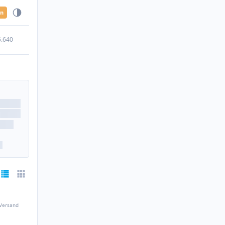
en
5.640
 Versand