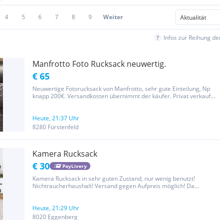
4
5
6
7
8
9
Weiter
Infos zur Reihung d
Manfrotto Foto Rucksack neuwertig.
€ 65
Neuwertige Fotorucksack von Manfrotto, sehr gute Einteilung, Np
knapp 200€. Versandkosten übernimmt der käufer. Privat verkauf
keine Garantie oder Rucknahme.
Heute, 21:37 Uhr
8280 Fürstenfeld
Kamera Rucksack
€ 30
PayLivery
Kamera Rucksack in sehr guten Zustand, nur wenig benutzt!
Nichtraucherhaushalt! Versand gegen Aufpreis möglich! Da
Privatverkauf keine Rücknahme, Gewährleistung oder Garantie!
Heute, 21:29 Uhr
8020 Eggenberg