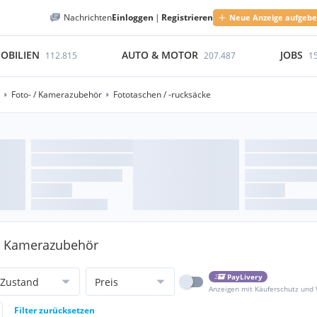
Nachrichten
Einloggen
|
Registrieren
Neue Anzeige aufgeb
OBILIEN
AUTO & MOTOR
JOBS
112.815
207.487
1
Foto- / Kamerazubehör
Fototaschen / -rucksäcke
- / Kamerazubehör
PayLivery
Zustand
Preis
Anzeigen mit Käuferschutz und
Filter zurücksetzen