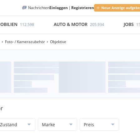
Nachrichten
Einloggen
|
Registrieren
Neue Anzeige aufgeb
OBILIEN
AUTO & MOTOR
JOBS
112.598
205.934
1
Foto- / Kamerazubehör
Objektive
ör
Zustand
Marke
Preis