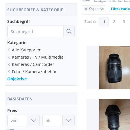
Anzeigen mit Käuferschut
Objektive
Filter zurü
SUCHBEGRIFF & KATEGORIE
Suchbegriff
Zurück
1
2
3
Kategorie
Alle Kategorien
Kameras / TV / Multimedia
Kameras / Camcorder
Foto- / Kamerazubehör
Objektive
BASISDATEN
Preis