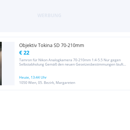
Objektiv Tokina SD 70-210mm
€ 22
Tamron für Nikon Analogkamera 70-210mm 1:4-5.5 Nur gegen
Selbstabholung Gemäß den neuen Gesetzesbestimmungen läuft
diese Auktion unter Ausschluss jeglicher Gewährleistung, Garantie-
und Rücknahmeleistungen. Da es sich um einen Privatverkauf
handelt,...
Heute, 13:44 Uhr
1050 Wien, 05. Bezirk, Margareten