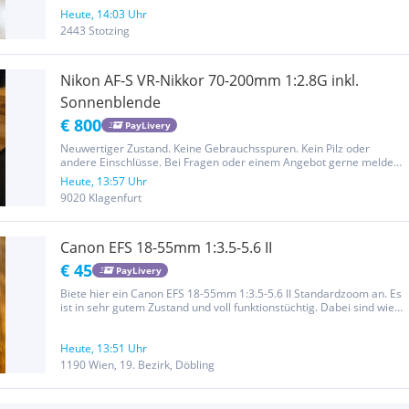
Heute, 14:03 Uhr
2443 Stotzing
Nikon AF-S VR-Nikkor 70-200mm 1:2.8G inkl.
Sonnenblende
€ 800
PayLivery
Neuwertiger Zustand. Keine Gebrauchsspuren. Kein Pilz oder
andere Einschlüsse. Bei Fragen oder einem Angebot gerne melden.
Beachten Sie auch meine anderen Anzeigen, ich habe noch einige
Heute, 13:57 Uhr
weitere Objektive zu verkaufen.
9020 Klagenfurt
Canon EFS 18-55mm 1:3.5-5.6 II
€ 45
PayLivery
Biete hier ein Canon EFS 18-55mm 1:3.5-5.6 II Standardzoom an. Es
ist in sehr gutem Zustand und voll funktionstüchtig. Dabei sind wie
auf dem Bild ersichtlich beide Verschlüsse. Privatverkauf, keine
Garantie, keine Rücknahme Tierfreier...
Heute, 13:51 Uhr
1190 Wien, 19. Bezirk, Döbling