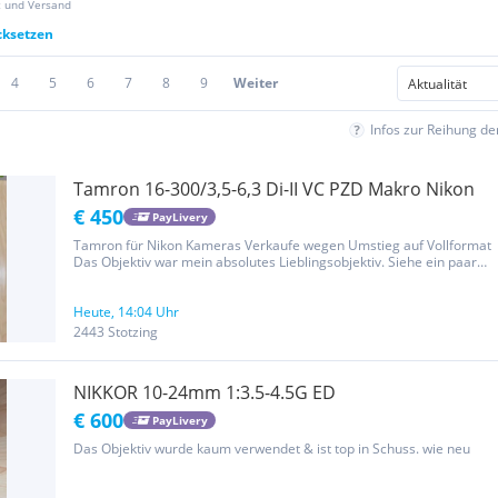
z und Versand
cksetzen
4
5
6
7
8
9
Weiter
Infos zur Reihung d
Tamron 16-300/3,5-6,3 Di-II VC PZD Makro Nikon
€ 450
PayLivery
Tamron für Nikon Kameras Verkaufe wegen Umstieg auf Vollformat
Das Objektiv war mein absolutes Lieblingsobjektiv. Siehe ein paar
meiner Bilder. Perfektes immerdrauf und Reiseobjektiv.
Wunderschöne Ergebnisse im Macro Bereich und tolles Bokeh
Heute, 14:04 Uhr
2443 Stotzing
NIKKOR 10-24mm 1:3.5-4.5G ED
€ 600
PayLivery
Das Objektiv wurde kaum verwendet & ist top in Schuss. wie neu