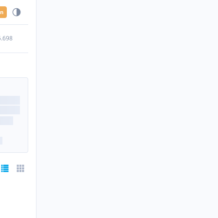
en
5.698