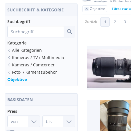
Anzeigen mit Käuferschut
Objektive
Filter zurü
SUCHBEGRIFF & KATEGORIE
Suchbegriff
Zurück
1
2
3
Kategorie
Alle Kategorien
Kameras / TV / Multimedia
Kameras / Camcorder
Foto- / Kamerazubehör
Objektive
BASISDATEN
Preis