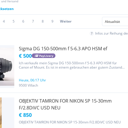
z und Versand
cksetzen
4
5
6
7
8
9
Weiter
Infos zur Reihung d
Sigma DG 150-500mm f 5-6.3 APO HSM ef
€ 500
PayLivery
Ich verkaufe mein Sigma DG 150-500mm f 5-6.3 APO HSM für
Canon ef Mount. Es ist in einem gebrauchen aber gutem Zustand
und funktioniert einwandfrei. Details: Für Canon ef Mount
Brennweite: 150-500mm Lichtstärke: f 5-6.3 OS Bildstabilisator HSM
Autofokus...
Heute, 06:17 Uhr
9500 Villach
OBJEKTIV TAMRON FOR NIKON SP 15-30mm
F/2.8DiVC USD NEU
€ 850
OBJEKTIV TAMRON FOR NIKON SP 15-30mm F/2.8DiVC USD NEU