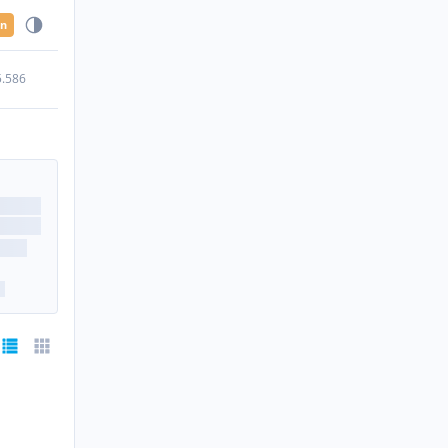
en
5.586