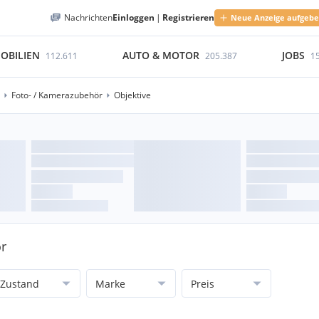
Nachrichten
Einloggen
|
Registrieren
Neue Anzeige aufgeb
OBILIEN
AUTO & MOTOR
JOBS
112.611
205.387
1
Foto- / Kamerazubehör
Objektive
ör
Zustand
Marke
Preis