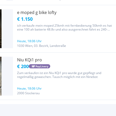
e moped g bike lofty
€ 1.150
ich verkaufe mein moped 25kmh mit fernbedienung 50kmh es hat
eine 100 ah batterie 48.8v und also ausgerechnet fährt es 240-
280km locker 12-13 stunden auf 50kmh ich verkaufe es da ich es
selber nicht mehr so oft verdiene es fährt wirklich perfekt und...
Heute, 18:06 Uhr
1030 Wien, 03. Bezirk, Landstraße
Niu KQi1 pro
€ 200
PayLivery
Zum verkaufen ist ein Niu KQi1 pro wurde gut gepflegt und
regelmäßig gewaschen. Tausch möglich mit ein Ninebot
Heute, 18:06 Uhr
2000 Stockerau