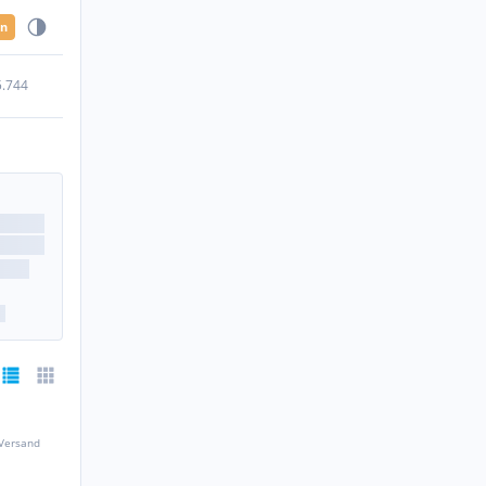
en
5.744
 Versand