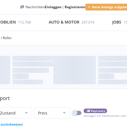
Nachrichten
Einloggen
|
Registrieren
Neue Anzeige aufgeb
OBILIEN
AUTO & MOTOR
JOBS
112.768
207.018
1
/ Roller
sport
PayLivery
Zustand
Preis
Anzeigen mit Käuferschutz und
r zurücksetzen