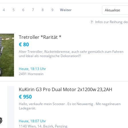
4
5
6
7
8
9
Weiter
Infos zur Reihung d
Tretroller *Rarität *
€ 80
Alter Tretroller, Rücktrittbremse, auch sehr gemütlich zum Fahren
und Ideal als nostalgische Dekoration!!!
Heute, 18:13 Uhr
2491 Hornstein
KuKirin G3 Pro Dual Motor 2x1200w 23,2AH
€ 950
Hallo, verkaufe mein Scooter . Es ist Neuwertig . Mit nagelneuen
Ladegerät.
Heute, 18:07 Uhr
1140 Wien, 14. Bezirk, Penzing