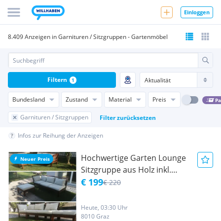
Einloggen
8.409 Anzeigen in Garnituren / Sitzgruppen - Gartenmöbel
Filtern
1
Bundesland
Zustand
Material
Preis
Pa
Garnituren / Sitzgruppen
Filter zurücksetzen
Infos zur Reihung der Anzeigen
Hochwertige Garten Lounge
Neuer Preis
Sitzgruppe aus Holz inkl.
Polster - Outdoor
€ 199
€ 220
Heute, 03:30 Uhr
8010 Graz