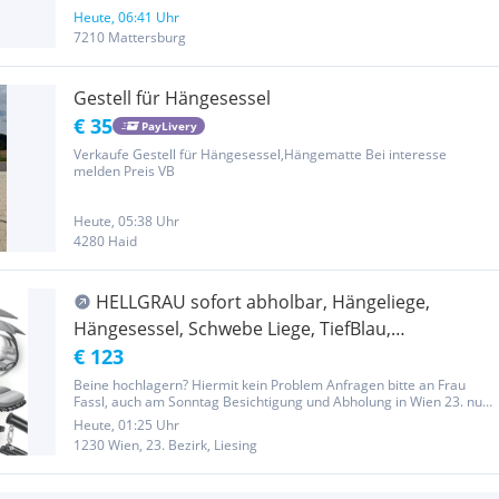
Heute, 06:41 Uhr
7210 Mattersburg
Gestell für Hängesessel
€ 35
PayLivery
Verkaufe Gestell für Hängesessel,Hängematte Bei interesse
melden Preis VB
Heute, 05:38 Uhr
4280 Haid
HELLGRAU sofort abholbar, Hängeliege,
Hängesessel, Schwebe Liege, TiefBlau,
Gartenmöbel
€ 123
Beine hochlagern? Hiermit kein Problem Anfragen bitte an Frau
Fassl, auch am Sonntag Besichtigung und Abholung in Wien 23. nur
1 Stück verfügbar Himmlische Hängeliege, Marke Kesser PROBE
Heute, 01:25 Uhr
LIEGEN auf meiner Liege möglich neue unbenutzte B-Ware, kann...
1230 Wien, 23. Bezirk, Liesing