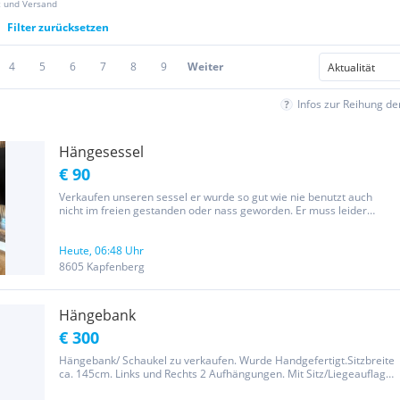
z und Versand
Filter zurücksetzen
4
5
6
7
8
9
Weiter
Infos zur Reihung d
Hängesessel
€ 90
Verkaufen unseren sessel er wurde so gut wie nie benutzt auch
nicht im freien gestanden oder nass geworden. Er muss leider
wegen platzmangel weg Wäre jederzeit abholbereit.
Heute, 06:48 Uhr
8605 Kapfenberg
Hängebank
€ 300
Hängebank/ Schaukel zu verkaufen. Wurde Handgefertigt.Sitzbreite
ca. 145cm. Links und Rechts 2 Aufhängungen. Mit Sitz/Liegeauflage,
hochwertig. Preis vhb.