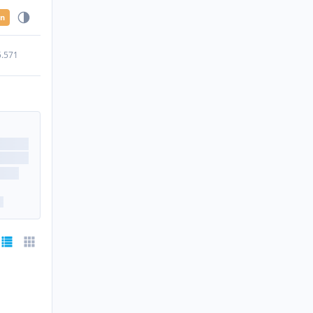
en
5.571