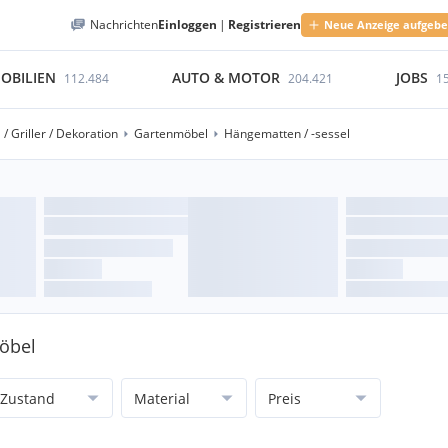
Nachrichten
Einloggen
|
Registrieren
Neue Anzeige aufgeb
OBILIEN
AUTO & MOTOR
JOBS
112.484
204.421
1
/ Griller / Dekoration
Gartenmöbel
Hängematten / -sessel
möbel
Zustand
Material
Preis