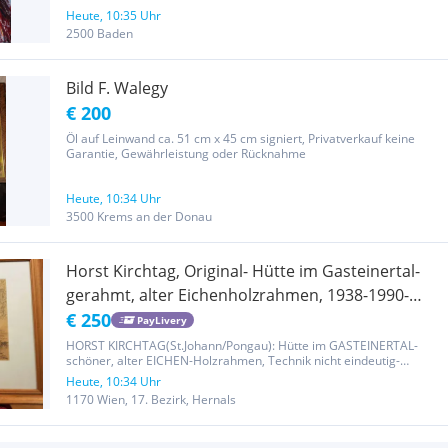
Heute, 10:35 Uhr
2500 Baden
Bild F. Walegy
€ 200
Öl auf Leinwand ca. 51 cm x 45 cm signiert, Privatverkauf keine
Garantie, Gewährleistung oder Rücknahme
Heute, 10:34 Uhr
3500 Krems an der Donau
Horst Kirchtag, Original- Hütte im Gasteinertal-
gerahmt, alter Eichenholzrahmen, 1938-1990-
ERBSTÜCK
€ 250
PayLivery
HORST KIRCHTAG(St.Johann/Pongau): Hütte im GASTEINERTAL-
schöner, alter EICHEN-Holzrahmen, Technik nicht eindeutig-
vermuten Kohle- Kirchtag arbeitete mit Tusche, Feder, Pinsel,
Heute, 10:34 Uhr
Kirchtag war Maler, Zeichner, Heimatforscher, Fotograf, 1938-1999,
1170 Wien, 17. Bezirk, Hernals
das Bild...