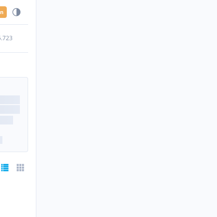
en
5.723