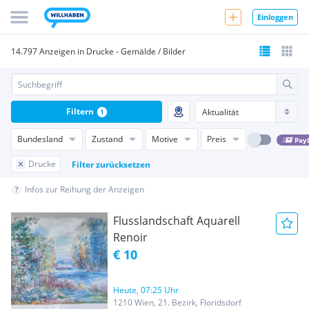
Einloggen
14.797 Anzeigen in Drucke - Gemälde / Bilder
Filtern
1
Bundesland
Zustand
Motive
Preis
Pay
Drucke
Filter zurücksetzen
Infos zur Reihung der Anzeigen
Flusslandschaft Aquarell
Renoir
€ 10
Heute, 07:25 Uhr
1210 Wien, 21. Bezirk, Floridsdorf