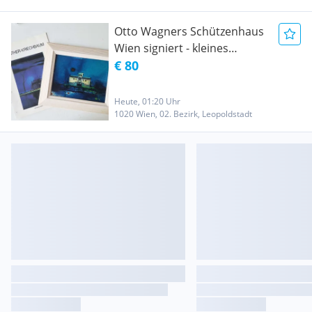
Otto Wagners Schützenhaus
Wien signiert - kleines
Gemälde - atmosphärische
€ 80
Nachtansicht
Heute, 01:20 Uhr
1020 Wien, 02. Bezirk, Leopoldstadt