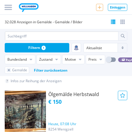
Einloggen
32.028 Anzeigen in Gemälde - Gemälde / Bilder
Filtern
1
Bundesland
Zustand
Motive
Preis
Pay
Gemälde
Filter zurücksetzen
Infos zur Reihung der Anzeigen
Ölgemälde Herbstwald
€ 150
Heute, 07:08 Uhr
8254 Wenigzell