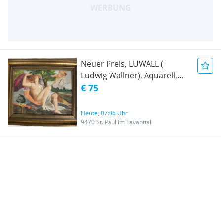
Neuer Preis, LUWALL (
Ludwig Wallner), Aquarell,
sign. dat. 1940 ,
€ 75
Heute, 07:06 Uhr
9470 St. Paul im Lavanttal