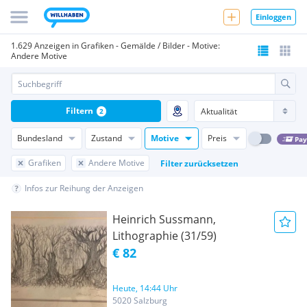
Einloggen
1.629 Anzeigen in Grafiken - Gemälde / Bilder - Motive:
Andere Motive
Filtern
2
Bundesland
Zustand
Motive
Preis
Pay
Grafiken
Andere Motive
Filter zurücksetzen
Infos zur Reihung der Anzeigen
Heinrich Sussmann,
Lithographie (31/59)
€ 82
Heute, 14:44 Uhr
5020 Salzburg