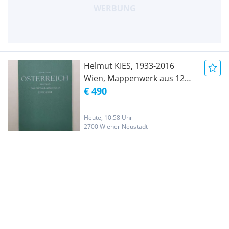
Helmut KIES, 1933-2016
Wien, Mappenwerk aus 12
Radierungen, alle
€ 490
HANDSIGNIERT und
nummeriert.
Heute, 10:58 Uhr
2700 Wiener Neustadt