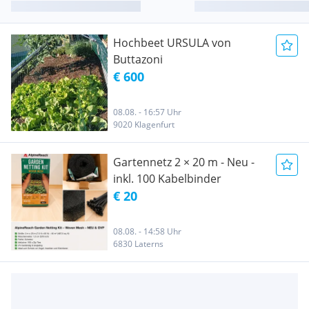
Hochbeet URSULA von
Buttazoni
€ 600
08.08. - 16:57 Uhr
9020 Klagenfurt
Gartennetz 2 × 20 m - Neu -
inkl. 100 Kabelbinder
€ 20
08.08. - 14:58 Uhr
6830 Laterns