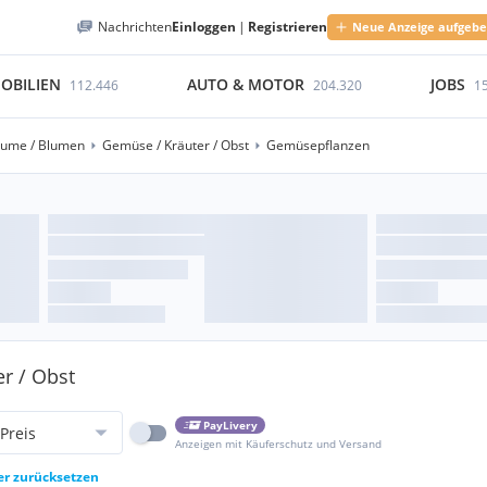
Nachrichten
Einloggen
|
Registrieren
Neue Anzeige aufgeb
OBILIEN
AUTO & MOTOR
JOBS
112.446
204.320
1
äume / Blumen
Gemüse / Kräuter / Obst
Gemüsepflanzen
r / Obst
PayLivery
Preis
Anzeigen mit Käuferschutz und Versand
ter zurücksetzen