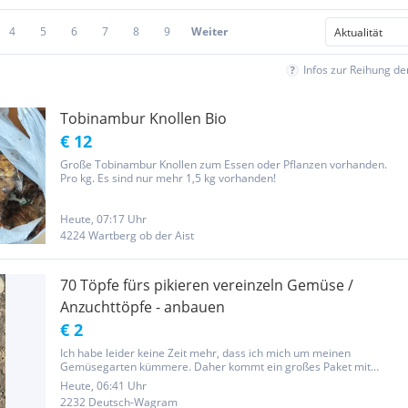
4
5
6
7
8
9
Weiter
Infos zur Reihung d
Tobinambur Knollen Bio
€ 12
Große Tobinambur Knollen zum Essen oder Pflanzen vorhanden.
Pro kg. Es sind nur mehr 1,5 kg vorhanden!
Heute, 07:17 Uhr
4224 Wartberg ob der Aist
70 Töpfe fürs pikieren vereinzeln Gemüse /
Anzuchttöpfe - anbauen
€ 2
Ich habe leider keine Zeit mehr, dass ich mich um meinen
Gemüsegarten kümmere. Daher kommt ein großes Paket mit
verschiedenen Töpfen - 70 Stück - zum Verkauf Versand: €7 ,- als
Heute, 06:41 Uhr
Paket mit Transportversicherung und Sendungsnummer -) Preise
2232 Deutsch-Wagram
sowie...