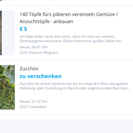
140 Töpfe fürs pikieren vereinzeln Gemüse /
Anzuchttöpfe - anbauen
€ 5
Ich habe leider keine Zeit mehr, dass ich mich um meinen
Gemüsegarten kümmere. Daher kommt ein großes Paket mit
verschiedenen Töpfen - 140 Stück - zum Verkauf Der Karton ist sehr
Heute, 06:41 Uhr
groß, daher ist der Versand leider teuer… Versand: €10,- als Paket
2232 Deutsch-Wagram
mit...
Zucchini
zu verschenken
Zucchini mit einem Gewicht von ein bis etwa drei Kilos abzugeben.
Abholung oder Zustellung im Bezirk oder angrenzenden Bezirken
nach Absprache. Gut erreichbar unter null sechs achtzig, zwei eins
neun zwei vier sieben fünf, vorzüglich mit Kurznachricht
Heute, 01:52 Uhr
2523 Tattendorf