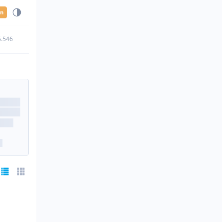
en
5.546