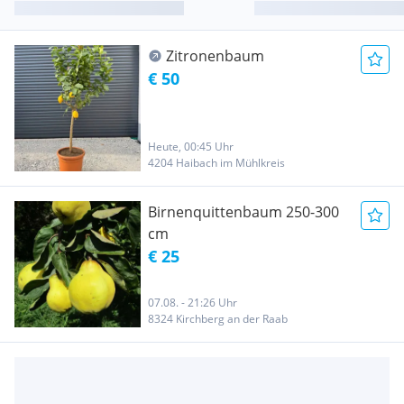
Zitronenbaum
€ 50
Heute, 00:45 Uhr
4204 Haibach im Mühlkreis
Birnenquittenbaum 250-300
cm
€ 25
07.08. - 21:26 Uhr
8324 Kirchberg an der Raab