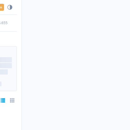
en
5.655