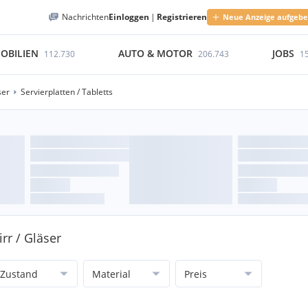
Nachrichten
Einloggen
|
Registrieren
Neue Anzeige aufgeb
OBILIEN
AUTO & MOTOR
JOBS
112.730
206.743
1
ser
Servierplatten / Tabletts
rr / Gläser
Zustand
Material
Preis