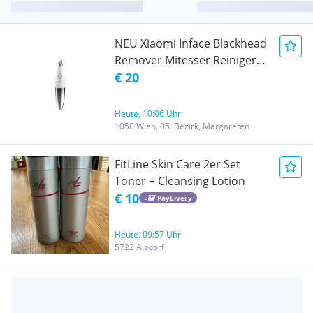
NEU Xiaomi Inface Blackhead
Remover Mitesser Reiniger
Weiß
€ 20
Heute, 10:06 Uhr
1050 Wien, 05. Bezirk, Margareten
FitLine Skin Care 2er Set
Toner + Cleansing Lotion
€ 10
PayLivery
Heute, 09:57 Uhr
5722 Aisdorf