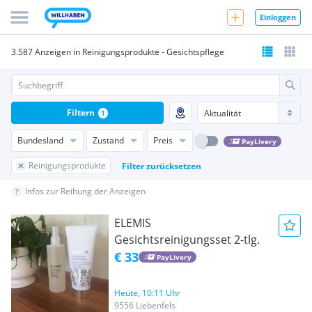
Einloggen
3.587 Anzeigen in Reinigungsprodukte - Gesichtspflege
Filtern
1
Bundesland
Zustand
Preis
PayLivery
Reinigungsprodukte
Filter zurücksetzen
Infos zur Reihung der Anzeigen
ELEMIS
Gesichtsreinigungsset 2-tlg.
€ 33
PayLivery
Heute, 10:11 Uhr
9556 Liebenfels