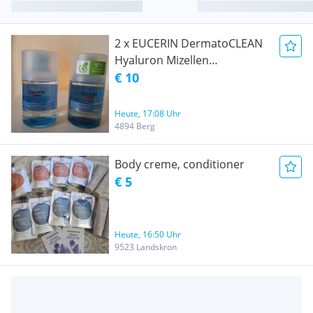
2 x EUCERIN DermatoCLEAN
Hyaluron Mizellen
Reinigungsfluid 3:1/ 100 ml
€ 10
Heute, 17:08 Uhr
4894 Berg
Body creme, conditioner
€ 5
Heute, 16:50 Uhr
9523 Landskron