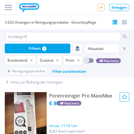
Einloggen
3.632 Anzeigen in Reinigungsprodukte - Gesichtspflege
Filtern
1
Bundesland
Zustand
Preis
PayLivery
Reinigungsprodukte
Filter zurücksetzen
Infos zur Reihung der Anzeigen
Porenreiniger Pro MaxxMee
€ 8
PayLivery
Heute, 17:18 Uhr
8282 Bad Loipersdorf