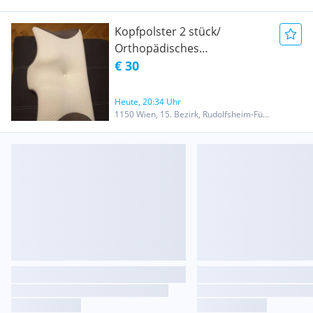
Kopfpolster 2 stück/
Orthopädisches
Nackenkissen /
€ 30
Ergonomische Kopfkissen
Heute, 20:34 Uhr
1150 Wien, 15. Bezirk, Rudolfsheim-Fünfhaus