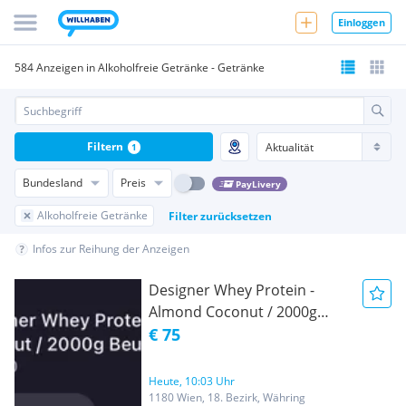
Einloggen
584 Anzeigen in Alkoholfreie Getränke - Getränke
Filtern
1
Bundesland
Preis
PayLivery
Alkoholfreie Getränke
Filter zurücksetzen
Infos zur Reihung der Anzeigen
Designer Whey Protein -
Almond Coconut / 2000g
Beutel
€ 75
Heute, 10:03 Uhr
1180 Wien, 18. Bezirk, Währing