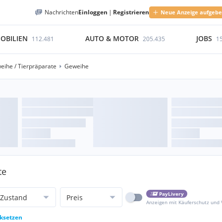
Nachrichten
Einloggen
|
Registrieren
Neue Anzeige aufgeb
OBILIEN
AUTO & MOTOR
JOBS
112.481
205.435
1
eihe / Tierpräparate
Geweihe
te
PayLivery
Zustand
Preis
Anzeigen mit Käuferschutz und
cksetzen