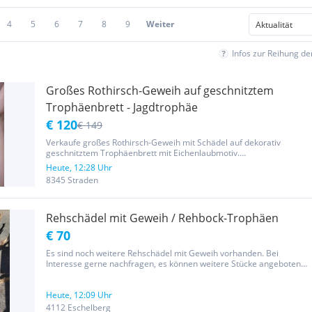
4
5
6
7
8
9
Weiter
Infos zur Reihung d
Großes Rothirsch-Geweih auf geschnitztem
Trophäenbrett - Jagdtrophäe
€ 120
€ 149
Verkaufe großes Rothirsch-Geweih mit Schädel auf dekorativ
geschnitztem Trophäenbrett mit Eichenlaubmotiv.
Aufschrift/Datierung 25.10.2014, Slatina. Schöne ausladende
Heute, 12:28 Uhr
Trophäe, guter gebrauchter Zustand. Ideal für Jagdstube, Hütte,
8345 Straden
Gastronomie oder...
Rehschädel mit Geweih / Rehbock-Trophäen
€ 70
Es sind noch weitere Rehschädel mit Geweih vorhanden. Bei
Interesse gerne nachfragen, es können weitere Stücke angeboten
werden. Pro Stück 10€ Alle 8 70€
Heute, 12:09 Uhr
4112 Eschelberg