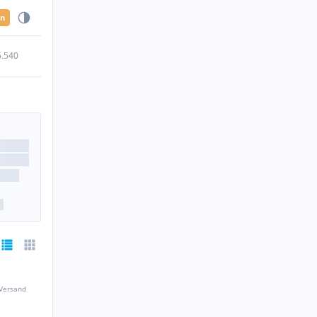
en
5.540
 Versand