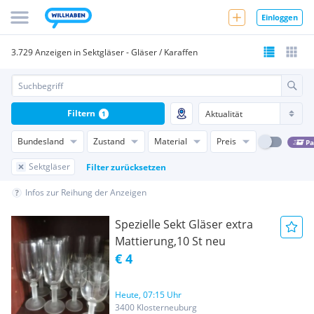
Einloggen
3.729 Anzeigen in Sektgläser - Gläser / Karaffen
Filtern
1
Bundesland
Zustand
Material
Preis
Pa
Sektgläser
Filter zurücksetzen
Infos zur Reihung der Anzeigen
Spezielle Sekt Gläser extra
Mattierung,10 St neu
€ 4
Heute, 07:15 Uhr
3400 Klosterneuburg