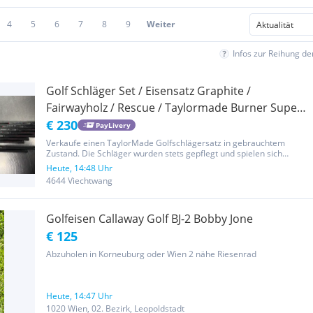
4
5
6
7
8
9
Weiter
Infos zur Reihung d
Golf Schläger Set / Eisensatz Graphite /
Fairwayholz / Rescue / Taylormade Burner Super
Launch / Anfängerset
€ 230
PayLivery
Verkaufe einen TaylorMade Golfschlägersatz in gebrauchtem
Zustand. Die Schläger wurden stets gepflegt und spielen sich
einwandfrei. Im Set enthalten: * TaylorMade SuperLaunch Burner
Heute, 14:48 Uhr
Eisensatz * Graphitschäfte (ca. 60 g) * Regular Flex *
4644 Viechtwang
Standardlänge *...
Golfeisen Callaway Golf BJ-2 Bobby Jone
€ 125
Abzuholen in Korneuburg oder Wien 2 nähe Riesenrad
Heute, 14:47 Uhr
1020 Wien, 02. Bezirk, Leopoldstadt