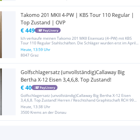
Takomo 201 MKII 4-PW | KBS Tour 110 Regular |
Top Zustand | OVP
€ 449
PayLivery
Ich verkaufe meinen Takomo 201 MKII Eisensatz (4–PW) mit KBS
Tour 110 Regular Stahlschäften. Die Schläger wurden erst im April
2026 neu gekauft und insgesamt nur sehr wenig gespielt. Ich
Heute, 13:59 Uhr
musste leider auf einen anderen Schaft umsteigen. Besonders...
8047 Graz
Golfschlagersatz (unvollständig)Callaway Big
Bertha X-12 Eisen 3,4,6,8. Top Zustand!
€ 40
PayLivery
Golfschlagersatz (unvollständig)Callaway Big Bertha X-12 Eisen
3,4,6,8. Top Zustand! Herren / Reschtshand Graphitschaft RCH 99
séries Firm Flex (zwischen R und S) Zustand: Sehr gut gepflegt, wie
Heute, 13:38 Uhr
neu. (siehe Fotos). Satzbau: 4 Schläger (Eisen 3, 4, 6, 8)...
3500 Krems an der Donau