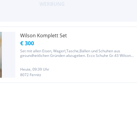
Wilson Komplett Set
€ 300
Set mit allen Eisen, Wagerl,Tasche,Bällen und Schuhen aus
gesundheitlichen Gründen abzugeben. Ecco Schuhe Gr.43 Wilson
Komplett Set mit 3 Treibern, Eisen der Nummern 5,6,7,8und 9,
1Buter, 2Wedges Pitching und Sandwedges. Incl. Golfwagerl als
3Radler.bei...
Heute, 09:39 Uhr
8072 Fernitz