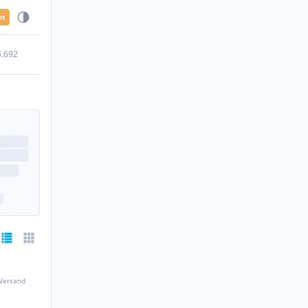
en
5.692
 Versand