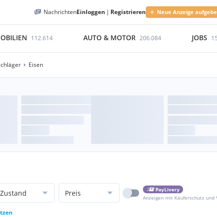
Nachrichten
Einloggen
|
Registrieren
Neue Anzeige aufgeb
OBILIEN
AUTO & MOTOR
JOBS
112.614
206.084
1
schläger
Eisen
PayLivery
Zustand
Preis
Anzeigen mit Käuferschutz und
etzen