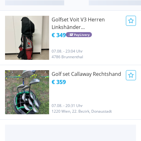
Golfset Voit V3 Herren
Linkshänder
Farbkombination Schwarz/
€ 349
PayLivery
Rot
07.08. - 23:04 Uhr
4786 Brunnenthal
Golf set Callaway Rechtshand
€ 359
07.08. - 20:31 Uhr
1220 Wien, 22. Bezirk, Donaustadt