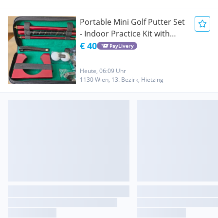
Portable Mini Golf Putter Set
- Indoor Practice Kit with
Travel Case, NEW
€ 40
PayLivery
Heute, 06:09 Uhr
1130 Wien, 13. Bezirk, Hietzing