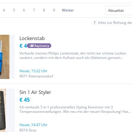
4
5
6
7
8
9
Weiter
Infos zur Reihung d
Lockenstab
€ 4
PayLivery
Verkaufe meinen Philips Lockenstab, der nicht nur schöne Locken
zaubert, sondern mit dem Aufsatz auch als Glätteisen genutzt
werden kann. Alles funktioniert einwandfrei. Mit dabei ist die
Original-Aufbewahrungstasche , ideal zum Verstauen oder für...
Heute, 15:22 Uhr
9071 Köttmannsdorf
5in 1 Air Styler
€ 45
Ich verkaufe 5 in 1 professionelles Styling Kammser mit 3
Temperatureinstellungen. Wie neu mit der neuen Verpackung! Hat
neu 75 Euro auf einer Website gekostet
Heute, 14:47 Uhr
8010 Graz