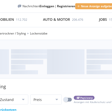
Nachrichten
Einloggen
|
Registrieren
Neue Anzeige aufgeb
OBILIEN
AUTO & MOTOR
JOBS
112.702
206.476
1
rtrockner / Styling
Lockenstäbe
ing
PayLivery
Zustand
Preis
Anzeigen mit Käuferschutz und
urücksetzen