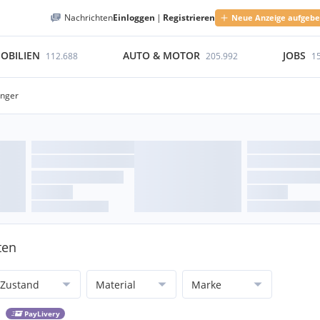
Nachrichten
Einloggen
|
Registrieren
Neue Anzeige aufgeb
OBILIEN
AUTO & MOTOR
JOBS
112.688
205.992
1
änger
ten
Zustand
Material
Marke
PayLivery