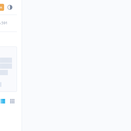
en
5.591