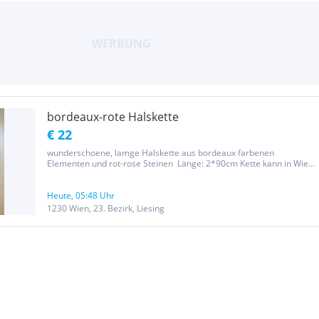
bordeaux-rote Halskette
€ 22
wunderschoene, lamge Halskette aus bordeaux farbenen
Elementen und rot-rose Steinen Länge: 2*90cm Kette kann in Wien,
im 23. Bezirk, übergeben werden Wegen der neuen
Gesetzesbestimmungen erfolgt der Verkauf unter Ausschluss
jeglicher Gewährleistung,...
Heute, 05:48 Uhr
1230 Wien, 23. Bezirk, Liesing