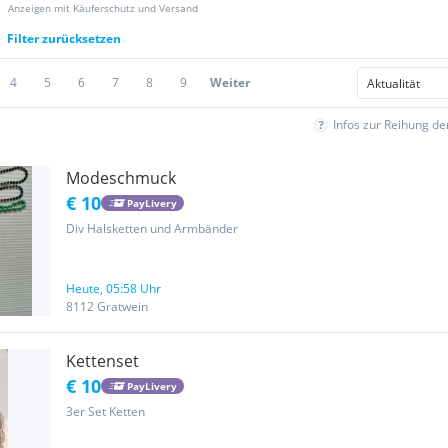
Anzeigen mit Käuferschutz und Versand
Filter zurücksetzen
4
5
6
7
8
9
Weiter
Infos zur Reihung d
Modeschmuck
€ 10
PayLivery
Div Halsketten und Armbänder
Heute, 05:58 Uhr
8112 Gratwein
Kettenset
€ 10
PayLivery
3er Set Ketten