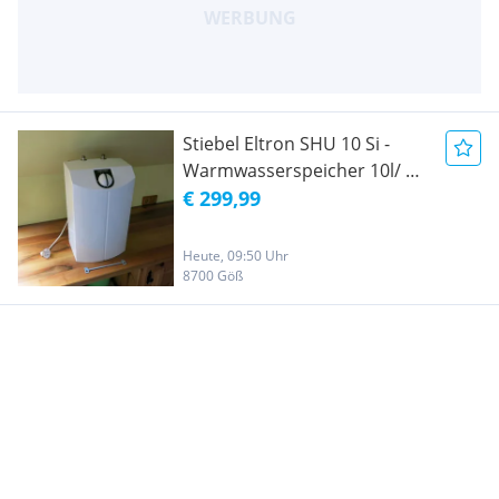
Stiebel Eltron SHU 10 Si -
Warmwasserspeicher 10l/ m
2 kw
€ 299,99
Heute, 09:50 Uhr
8700 Göß