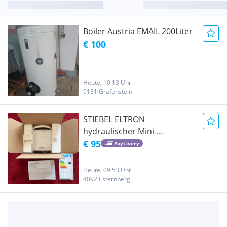
Boiler Austria EMAIL 200Liter
€ 100
Heute, 10:13 Uhr
9131 Grafenstein
STIEBEL ELTRON
hydraulischer Mini-
Durchlauferhitzer DNM 6 -
€ 95
PayLivery
Neu in OVP
Heute, 09:53 Uhr
4092 Esternberg