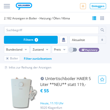
Einloggen
2.182 Anzeigen in Boiler - Heizung / Öfen / Klima
Filtern
1
Bundesland
Zustand
Preis
PayLivery
Boiler
Filter zurücksetzen
Infos zur Reihung der Anzeigen
Untertischboiler HAIER 5
Liter **NEU** statt 119,-
€ 55
Heute, 11:10 Uhr
9020 Klagenfurt