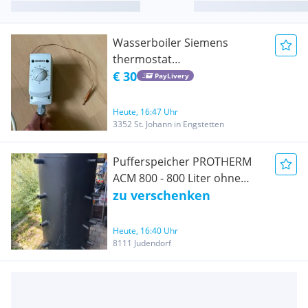
Wasserboiler Siemens
thermostat
Temperaturregler heizung
€ 30
PayLivery
Boiler
Heute, 16:47 Uhr
3352 St. Johann in Engstetten
Pufferspeicher PROTHERM
ACM 800 - 800 Liter ohne
Isolierung
zu verschenken
Heute, 16:40 Uhr
8111 Judendorf