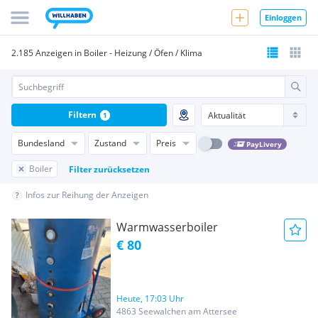
Einloggen
2.185 Anzeigen in Boiler - Heizung / Öfen / Klima
Filtern
1
Bundesland
Zustand
Preis
PayLivery
Boiler
Filter zurücksetzen
Infos zur Reihung der Anzeigen
Warmwasserboiler
€ 80
Heute, 17:03 Uhr
4863 Seewalchen am Attersee