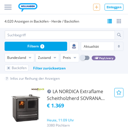
Einloggen
4.020 Anzeigen in Backöfen - Herde / Backöfen
Filtern
1
Bundesland
Zustand
Preis
PayLivery
Backöfen
Filter zurücksetzen
Infos zur Reihung der Anzeigen
LA NORDICA Extraflame
Scheitholzherd SOVRANA
EASY EVO 2.0
€ 1.369
Heute, 11:09 Uhr
3380 Pöchlarn