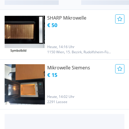
SHARP Mikrowelle
€ 50
Heute, 14:16 Uhr
1150 Wien, 15. Bezirk, Rudolfsheim-Fünfhaus
Mikrowelle Siemens
€ 15
Heute, 14:02 Uhr
2291 Lassee