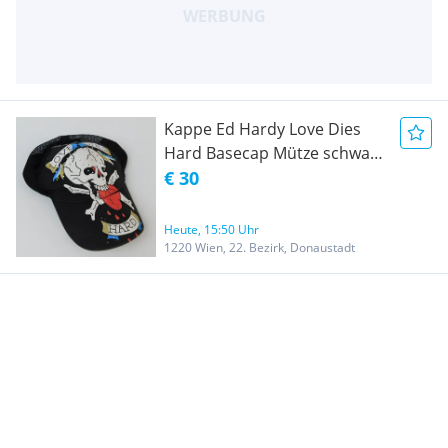
Kappe Ed Hardy Love Dies
Hard Basecap Mütze schwarz
mit Schädel und Glitzer
€ 30
Unisex Baseball Kappe mit
Totenkopf schwarze Kappe
Heute, 15:50 Uhr
Käppi Cappi Cappy Kapperl
1220 Wien, 22. Bezirk, Donaustadt
Schirmmütze Mütze Ed
Hardy Hat Logo Baseball Cap
OS