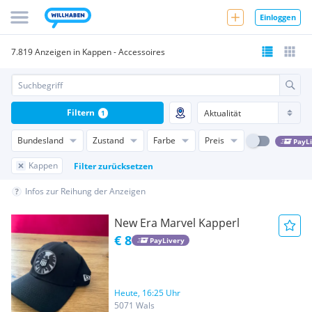
Einloggen
7.819 Anzeigen in Kappen - Accessoires
Filtern
1
Bundesland
Zustand
Farbe
Preis
PayL
Kappen
Filter zurücksetzen
Infos zur Reihung der Anzeigen
New Era Marvel Kapperl
€ 8
PayLivery
Heute, 16:25 Uhr
5071 Wals