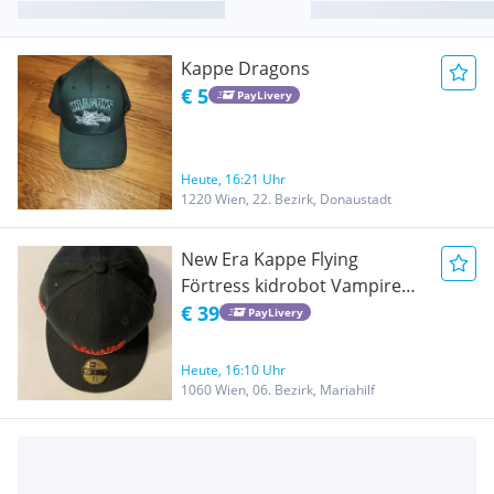
Kappe Dragons
€ 5
PayLivery
Heute, 16:21 Uhr
1220 Wien, 22. Bezirk, Donaustadt
New Era Kappe Flying
Förtress kidrobot Vampire
Bats
€ 39
PayLivery
Heute, 16:10 Uhr
1060 Wien, 06. Bezirk, Mariahilf