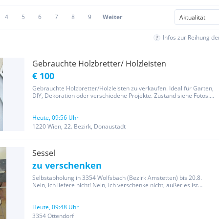
4
5
6
7
8
9
Weiter
Infos zur Reihung d
Gebrauchte Holzbretter/ Holzleisten
€ 100
Gebrauchte Holzbretter/Holzleisten zu verkaufen. Ideal für Garten,
DIY, Dekoration oder verschiedene Projekte. Zustand siehe Fotos.
Privatverkauf, daher keine Gewährleistung, Garantie oder
Rücknahme.
Heute, 09:56 Uhr
1220 Wien, 22. Bezirk, Donaustadt
Sessel
zu verschenken
Selbstabholung in 3354 Wolfsbach (Bezirk Amstetten) bis 20.8.
Nein, ich liefere nicht! Nein, ich verschenke nicht, außer es ist
angegeben! Nein, ich antworte nicht auf unhöfliche Anfragen!
Ansonsten gerne anschreiben! Lg David
Heute, 09:48 Uhr
3354 Ottendorf