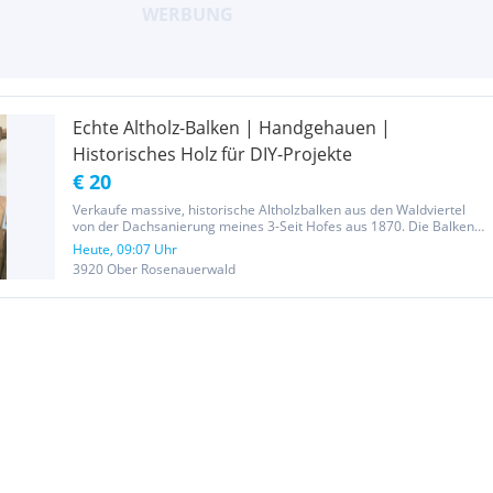
Echte Altholz-Balken | Handgehauen |
Historisches Holz für DIY-Projekte
€ 20
Verkaufe massive, historische Altholzbalken aus den Waldviertel
von der Dachsanierung meines 3-Seit Hofes aus 1870. Die Balken
haben eine wunderschöne, authentische Patina mit originalen
Heute, 09:07 Uhr
Zapfenlöchern und Kerben – perfekt für Liebhaber des rustikalen...
3920 Ober Rosenauerwald