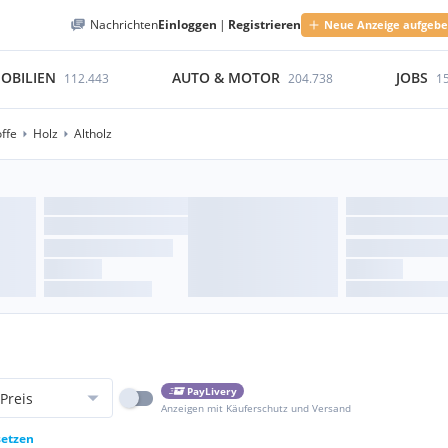
Nachrichten
Einloggen
|
Registrieren
Neue Anzeige aufgeb
OBILIEN
AUTO & MOTOR
JOBS
112.443
204.738
1
ffe
Holz
Altholz
PayLivery
Preis
Anzeigen mit Käuferschutz und Versand
setzen