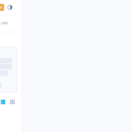
en
5.540