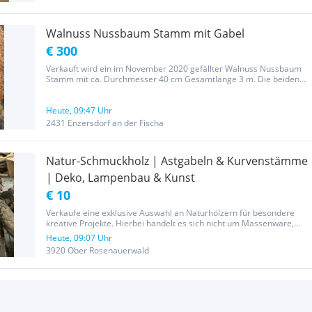
Walnuss Nussbaum Stamm mit Gabel
€ 300
Verkauft wird ein im November 2020 gefällter Walnuss Nussbaum
Stamm mit ca. Durchmesser 40 cm Gesamtlänge 3 m. Die beiden
Äste der Gabel haben eine ca. Länge von 1,40 m und 70 cm.
Wunderschönes Holz zum Bearbeiten für künstlerische Projekte
oder drgl....
Heute, 09:47 Uhr
2431 Enzersdorf an der Fischa
Natur-Schmuckholz | Astgabeln & Kurvenstämme
| Deko, Lampenbau & Kunst
€ 10
Verkaufe eine exklusive Auswahl an Naturhölzern für besondere
kreative Projekte. Hierbei handelt es sich nicht um Massenware,
sondern um Hölzer mit besonderen Wuchsformen, markanten
Heute, 09:07 Uhr
Astgabeln und natürlicher Rinde. Highlights: Einzigartige
3920 Ober Rosenauerwald
Astgabeln...