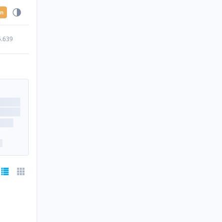
en
5.639