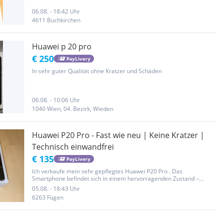
06.08. - 18:42 Uhr
4611 Buchkirchen
Huawei p 20 pro
€ 250
PayLivery
In sehr guter Qualität ohne Kratzer und Schäden
06.08. - 10:06 Uhr
1040 Wien, 04. Bezirk, Wieden
Huawei P20 Pro - Fast wie neu | Keine Kratzer |
Technisch einwandfrei
€ 135
PayLivery
Ich verkaufe mein sehr gepflegtes Huawei P20 Pro . Das
Smartphone befindet sich in einem hervorragenden Zustand –
optisch wie technisch! Es ist zwar schon ein etwas älteres Modell,
05.08. - 18:43 Uhr
wurde aber stets pfleglich behandelt und läuft nach wie vor
6263 Fügen
absolut...