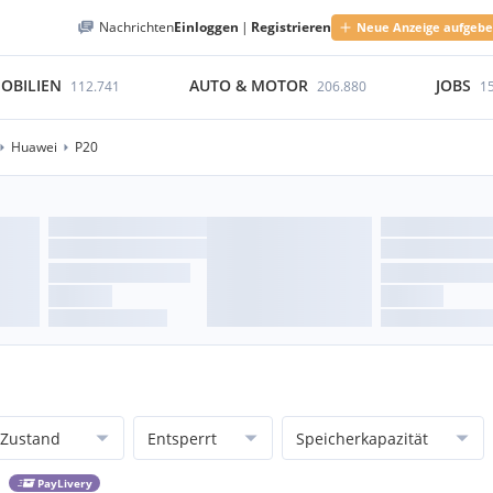
Nachrichten
Einloggen
|
Registrieren
Neue Anzeige aufgeb
OBILIEN
AUTO & MOTOR
JOBS
112.741
206.880
1
Huawei
P20
Zustand
Entsperrt
Speicherkapazität
PayLivery