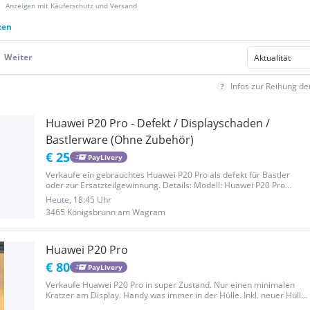
Anzeigen mit Käuferschutz und Versand
zen
Weiter
Infos zur Reihung d
Huawei P20 Pro - Defekt / Displayschaden /
Bastlerware (Ohne Zubehör)
€ 25
PayLivery
Verkaufe ein gebrauchtes Huawei P20 Pro als defekt für Bastler
oder zur Ersatzteilgewinnung. Details: Modell: Huawei P20 Pro
(Farbe: Twilight / Blau-Grün) Zustand: Defekt / Displayschaden. Das
Heute, 18:45 Uhr
Display bleibt schwarz, aber die Lade-LED leuchtet beim...
3465 Königsbrunn am Wagram
Huawei P20 Pro
€ 80
PayLivery
Verkaufe Huawei P20 Pro in super Zustand. Nur einen minimalen
Kratzer am Display. Handy was immer in der Hülle. Inkl. neuer Hülle
zwei Ladekabel und die originalen Kopfhörer.