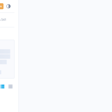
en
5.541