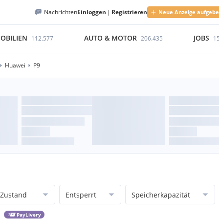
Nachrichten
Einloggen
|
Registrieren
Neue Anzeige aufgeb
OBILIEN
AUTO & MOTOR
JOBS
112.577
206.435
1
Huawei
P9
Zustand
Entsperrt
Speicherkapazität
PayLivery