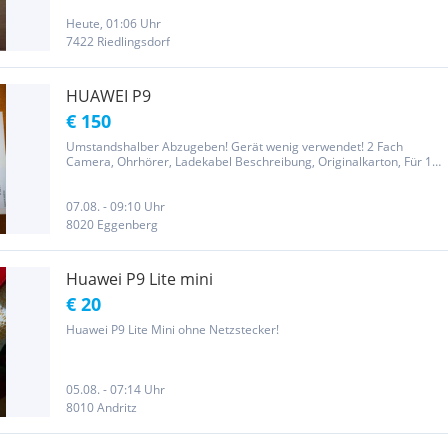
Heute, 01:06 Uhr
7422 Riedlingsdorf
HUAWEI P9
€ 150
Umstandshalber Abzugeben! Gerät wenig verwendet! 2 Fach
Camera, Ohrhörer, Ladekabel Beschreibung, Originalkarton, Für 1
Pin Karten Anschlüsse Hat 2 LEICA Camera System Macro
Fotographie Ladekabel, Bchreibung Die Artikelbeschreibung
erfolgt nach bestem...
07.08. - 09:10 Uhr
8020 Eggenberg
Huawei P9 Lite mini
€ 20
Huawei P9 Lite Mini ohne Netzstecker!
05.08. - 07:14 Uhr
8010 Andritz