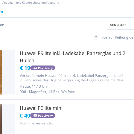
Anzeigen mit Käuferschutz und Versand
en
er
Infos zur Reihung d
Huawei P9 lite inkl. Ladekabel Panzerglas und 2
Hüllen
€ 19
PayLivery
Verkaufe mein Huawei P9 lite inkl. Ladekabel Panzerglas und 2
Hüllen, sowie der Originalverpckung Bei Fragen gerne melden
Heute, 11:13 Uhr
9061 Klagenfurt, 14.Bez.:Wölfnitz
Huawei P9 lite mini
€ 40
PayLivery
Noch nie verwendet