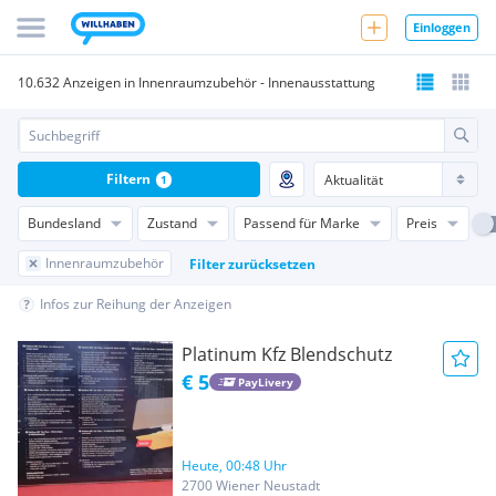
Einloggen
10.632 Anzeigen in Innenraumzubehör - Innenausstattung
Filtern
1
Bundesland
Zustand
Passend für Marke
Preis
Innenraumzubehör
Filter zurücksetzen
Infos zur Reihung der Anzeigen
Platinum Kfz Blendschutz
€ 5
PayLivery
Heute, 00:48 Uhr
2700 Wiener Neustadt