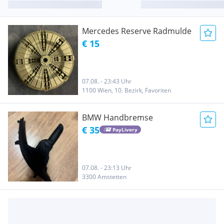
Mercedes Reserve Radmulde
€ 15
07.08. - 23:43 Uhr
1100 Wien, 10. Bezirk, Favoriten
BMW Handbremse
€ 35
PayLivery
07.08. - 23:13 Uhr
3300 Amstetten