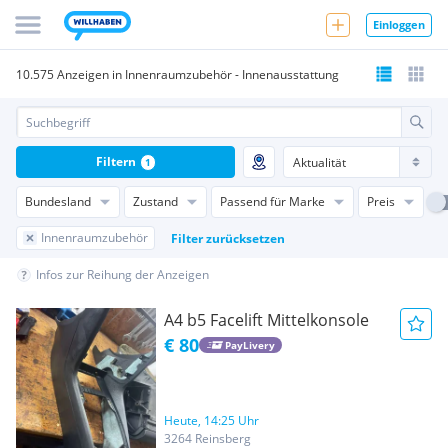
Einloggen
10.575 Anzeigen in Innenraumzubehör - Innenausstattung
Filtern
1
Bundesland
Zustand
Passend für Marke
Preis
Innenraumzubehör
Filter zurücksetzen
Infos zur Reihung der Anzeigen
A4 b5 Facelift Mittelkonsole
€ 80
PayLivery
Heute, 14:25 Uhr
3264 Reinsberg