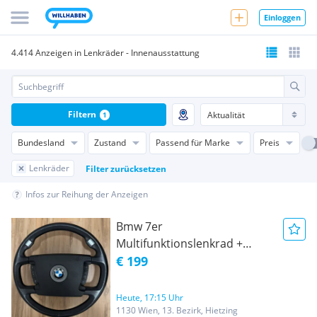
Einloggen
4.414 Anzeigen in Lenkräder - Innenausstattung
Filtern
1
Bundesland
Zustand
Passend für Marke
Preis
Lenkräder
Filter zurücksetzen
Infos zur Reihung der Anzeigen
Bmw 7er
Multifunktionslenkrad +
Airbag im Topzustand
€ 199
Heute, 17:15 Uhr
1130 Wien, 13. Bezirk, Hietzing