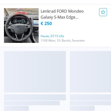
Lenkrad FORD Mondeo
Galaxy S-Max Edge
NEUWERTIG
€ 250
Heute, 07:15 Uhr
1100 Wien, 10. Bezirk, Favoriten