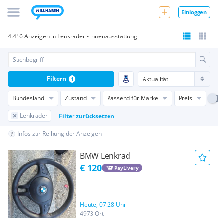
Einloggen
4.416 Anzeigen in Lenkräder - Innenausstattung
Filtern
1
Bundesland
Zustand
Passend für Marke
Preis
Lenkräder
Filter zurücksetzen
Infos zur Reihung der Anzeigen
BMW Lenkrad
€ 120
PayLivery
Heute, 07:28 Uhr
4973 Ort