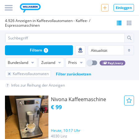
Einloggen
4.926 Anzeigen in Kaffeevollautomaten - Kaffee- /
Espressomaschinen
Filtern
1
Bundesland
Zustand
Preis
PayLivery
Kaffeevollautomaten
Filter zurücksetzen
Infos zur Reihung der Anzeigen
Nivona Kaffeemaschine
€ 99
Heute, 10:17 Uhr
4030 Linz