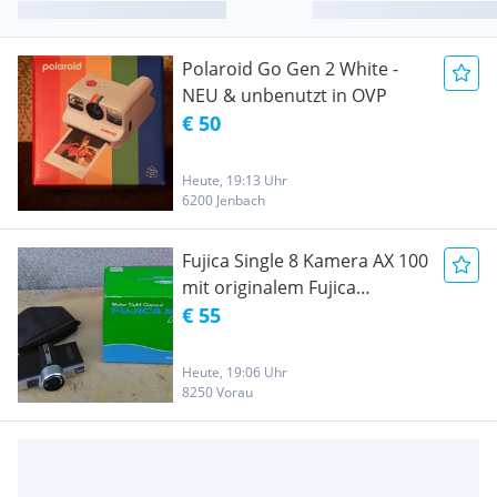
Polaroid Go Gen 2 White -
NEU & unbenutzt in OVP
€ 50
Heute, 19:13 Uhr
6200 Jenbach
Fujica Single 8 Kamera AX 100
mit originalem Fujica
Unterwassergehäuse Marine
€ 55
-8 AX 100
Heute, 19:06 Uhr
8250 Vorau