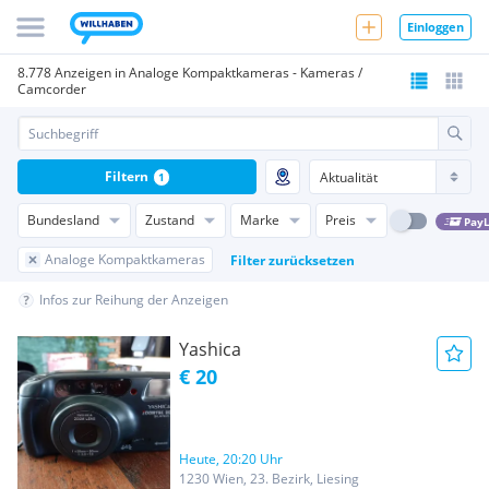
Einloggen
8.778 Anzeigen in Analoge Kompaktkameras - Kameras /
Camcorder
Filtern
1
Bundesland
Zustand
Marke
Preis
PayL
Analoge Kompaktkameras
Filter zurücksetzen
Infos zur Reihung der Anzeigen
Yashica
€ 20
Heute, 20:20 Uhr
1230 Wien, 23. Bezirk, Liesing