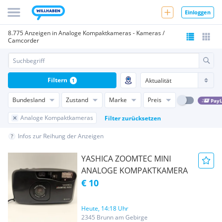
Einloggen
8.775 Anzeigen in Analoge Kompaktkameras - Kameras /
Camcorder
Filtern
1
Bundesland
Zustand
Marke
Preis
PayL
Analoge Kompaktkameras
Filter zurücksetzen
Infos zur Reihung der Anzeigen
YASHICA ZOOMTEC MINI
ANALOGE KOMPAKTKAMERA
€ 10
Heute, 14:18 Uhr
2345 Brunn am Gebirge