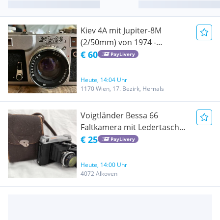
Kiev 4A mit Jupiter-8M
(2/50mm) von 1974 -
Filmgetestet &
€ 60
PayLivery
Funktionsfähig!
Heute, 14:04 Uhr
1170 Wien, 17. Bezirk, Hernals
Voigtländer Bessa 66
Faltkamera mit Ledertasche -
Für Bastler / Defekt / Deko
€ 25
PayLivery
Heute, 14:00 Uhr
4072 Alkoven