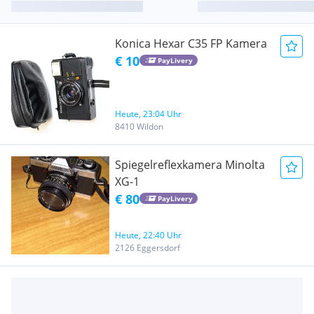
Konica Hexar C35 FP Kamera
€ 10
PayLivery
Heute, 23:04 Uhr
8410 Wildon
Spiegelreflexkamera Minolta
XG-1
€ 80
PayLivery
Heute, 22:40 Uhr
2126 Eggersdorf