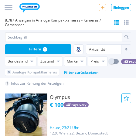
Einloggen
8.787 Anzeigen in Analoge Kompaktkameras - Kameras /
Camcorder
Filtern
1
Bundesland
Zustand
Marke
Preis
PayL
Analoge Kompaktkameras
Filter zurücksetzen
Infos zur Reihung der Anzeigen
Olympus
€ 100
PayLivery
Heute, 23:21 Uhr
1220 Wien, 22. Bezirk, Donaustadt