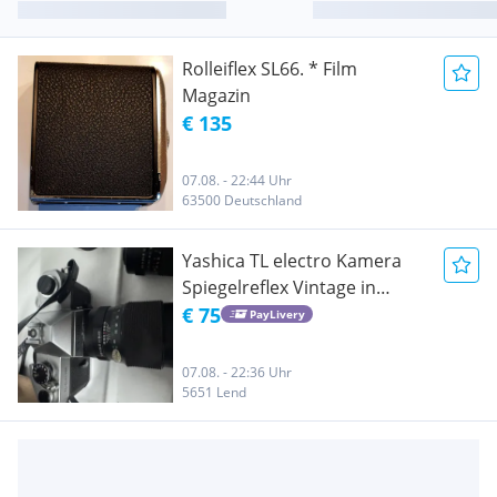
Rolleiflex SL66. * Film
Magazin
€ 135
07.08. - 22:44 Uhr
63500 Deutschland
Yashica TL electro Kamera
Spiegelreflex Vintage in
Nikon Tasche
€ 75
PayLivery
07.08. - 22:36 Uhr
5651 Lend