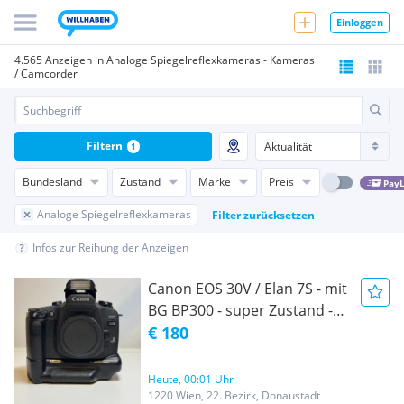
Einloggen
4.565 Anzeigen in Analoge Spiegelreflexkameras - Kameras
/ Camcorder
Filtern
1
Bundesland
Zustand
Marke
Preis
PayL
Analoge Spiegelreflexkameras
Filter zurücksetzen
Infos zur Reihung der Anzeigen
Canon EOS 30V / Elan 7S - mit
BG BP300 - super Zustand -
Film getestet!
€ 180
Heute, 00:01 Uhr
1220 Wien, 22. Bezirk, Donaustadt