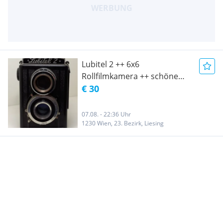
Lubitel 2 ++ 6x6
Rollfilmkamera ++ schöne
SAMMEL RARITÄT ++
€ 30
07.08. - 22:36 Uhr
1230 Wien, 23. Bezirk, Liesing