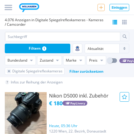
Einloggen
4.076 Anzeigen in Digitale Spiegelreflexkameras - Kameras
/ Camcorder
Filtern
1
Bundesland
Zustand
Marke
Preis
PayL
Digitale Spiegelreflexkameras
Filter zurücksetzen
Infos zur Reihung der Anzeigen
Nikon D5000 inkl. Zubehör
€ 180
PayLivery
Heute, 05:36 Uhr
1220 Wien, 22. Bezirk, Donaustadt