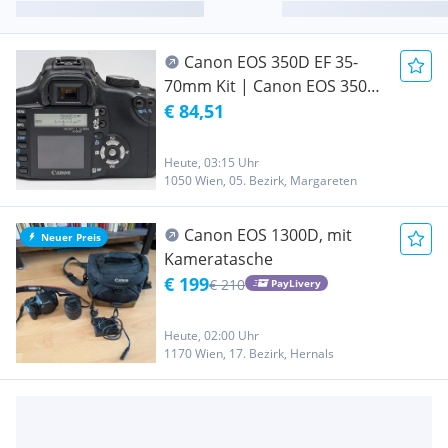
Canon EOS 350D EF 35-
70mm Kit | Canon EOS 350D
mit EF 35-70mm Objektiv |
€ 84,51
inklusive Ladegerät und
Akku. | Zustand: Gut
Heute, 03:15 Uhr
#566595
1050 Wien, 05. Bezirk, Margareten
Canon EOS 1300D, mit
Neuer Preis
Kameratasche
€ 199
€ 210
PayLivery
Heute, 02:00 Uhr
1170 Wien, 17. Bezirk, Hernals