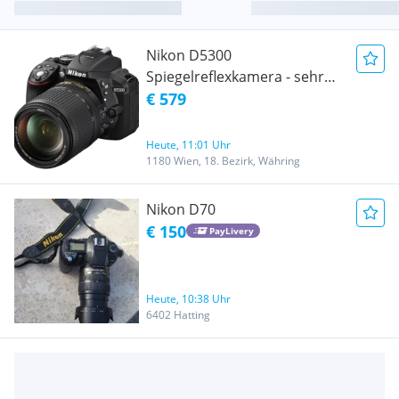
Nikon D5300
Spiegelreflexkamera - sehr
gepflegt - nur 1.517
€ 579
Auslösungen
Heute, 11:01 Uhr
1180 Wien, 18. Bezirk, Währing
Nikon D70
€ 150
PayLivery
Heute, 10:38 Uhr
6402 Hatting