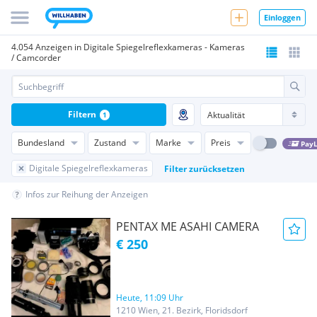
Einloggen
4.054 Anzeigen in Digitale Spiegelreflexkameras - Kameras
/ Camcorder
Filtern
1
Bundesland
Zustand
Marke
Preis
PayL
Digitale Spiegelreflexkameras
Filter zurücksetzen
Infos zur Reihung der Anzeigen
PENTAX ME ASAHI CAMERA
€ 250
Heute, 11:09 Uhr
1210 Wien, 21. Bezirk, Floridsdorf