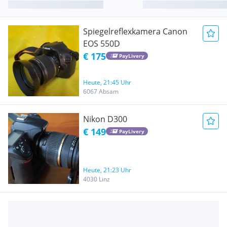
Spiegelreflexkamera Canon
EOS 550D
€ 175
PayLivery
Heute, 21:45 Uhr
6067 Absam
Nikon D300
€ 149
PayLivery
Heute, 21:23 Uhr
4030 Linz