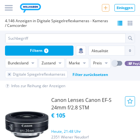
Einloggen
4.146 Anzeigen in Digitale Spiegelreflexkameras - Kameras
/ Camcorder
Filtern
1
Bundesland
Zustand
Marke
Preis
PayL
Digitale Spiegelreflexkameras
Filter zurücksetzen
Infos zur Reihung der Anzeigen
Canon Lenses Canon EF-S
24mm f/2.8 STM
€ 105
Heute, 21:48 Uhr
2351 Wiener Neudorf