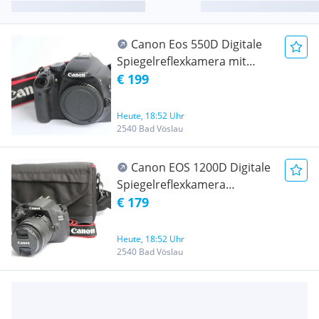
Canon Eos 550D Digitale
Spiegelreflexkamera mit
Videoaufnahmefunktion (18
€ 199
Megapixels) -
*Astrofotografie modifiziert!*
Heute, 18:52 Uhr
2540 Bad Vöslau
Canon EOS 1200D Digitale
Spiegelreflexkamera
*Videoaufnahmefunktion* +
€ 179
Kameratasche
Heute, 18:52 Uhr
2540 Bad Vöslau