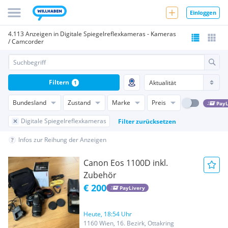
Einloggen
4.113 Anzeigen in Digitale Spiegelreflexkameras - Kameras
/ Camcorder
Filtern
1
Bundesland
Zustand
Marke
Preis
PayL
Digitale Spiegelreflexkameras
Filter zurücksetzen
Infos zur Reihung der Anzeigen
Canon Eos 1100D inkl.
Zubehör
€ 200
PayLivery
Heute, 18:54 Uhr
1160 Wien, 16. Bezirk, Ottakring