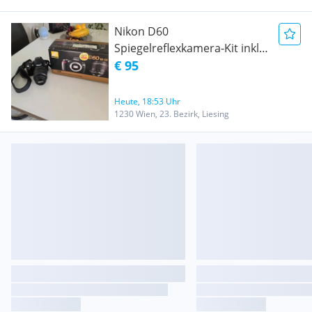
Nikon D60
Spiegelreflexkamera-Kit inkl.
18-55mm VR Objektiv - Top
€ 95
Zustand, OVP
Heute, 18:53 Uhr
1230 Wien, 23. Bezirk, Liesing