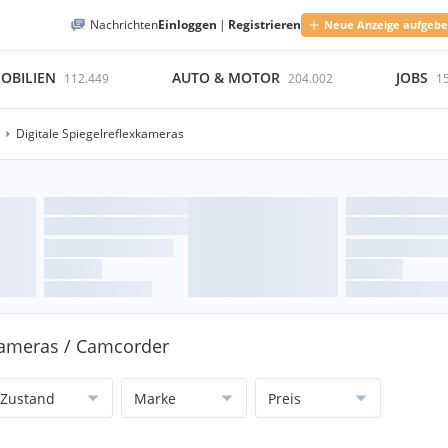
Nachrichten
Einloggen
|
Registrieren
Neue Anzeige aufgeb
OBILIEN
AUTO & MOTOR
JOBS
112.449
204.002
1
Digitale Spiegelreflexkameras
 Kameras / Camcorder
Zustand
Marke
Preis