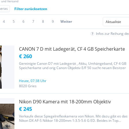
z und Versand
meras
Filter zurücksetzen
4
5
6
7
8
9
Weiter
Infos zur Reihung d
CANON 7 D mit Ladegerät, CF 4 GB Speicherkarte
€ 260
Gereinigte Canon D7 mit Ladegerät , Akku, Umhängeband, CF 4 GB
Speicherkarte und orig Canon Objektiv E/F 50 sucht neuen Besitzer
Heute, 07:38 Uhr
8020 Gries
Nikon D90 Kamera mit 18-200mm Objektiv
€ 245
Verkaufe diese Spiegelreflexkamera von Nikon. Mit dazu gibt es das
Nikon DX AF-S Nikkor 18-200mm 1:3.5-5.6 G ED. Beides in Top
Zustand. Funktioniert einwandfrei. Kommt mit kompletten Zubehör.