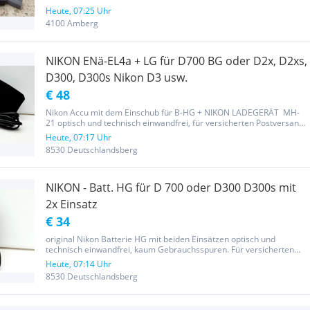
Handbuch, Akkugriff, Ladekabel, Gurt.
Heute, 07:25 Uhr
4100 Amberg
NIKON ENä-EL4a + LG für D700 BG oder D2x, D2xs,
D300, D300s Nikon D3 usw.
€ 48
Nikon Accu mit dem Einschub für B-HG + NIKON LADEGERÄT MH-
21 optisch und technisch einwandfrei, für versicherten Postversand
plus € 7,-- . Keine Garantie, Rücknahme oder Gewährleistung da
Heute, 07:17 Uhr
Privatverkauf
8530 Deutschlandsberg
NIKON - Batt. HG für D 700 oder D300 D300s mit
2x Einsatz
€ 34
original Nikon Batterie HG mit beiden Einsätzen optisch und
technisch einwandfrei, kaum Gebrauchsspuren. Für versicherten
Postversand plus € 8,-- und vorab ÜW. Keine Gewährleistung,
Heute, 07:14 Uhr
Rücknahme oder Garantie da Privatverkauf
8530 Deutschlandsberg