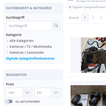
Anzeigen mit Käuferschut
Digitale Spiegelreflexka
SUCHBEGRIFF & KATEGORIE
Suchbegriff
Zurück
1
2
3
Kategorie
Alle Kategorien
Kameras / TV / Multimedia
Kameras / Camcorder
Digitale Spiegelreflexkameras
BASISDATEN
Preis
zu verschenken