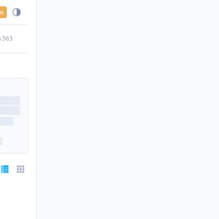
en
5.563