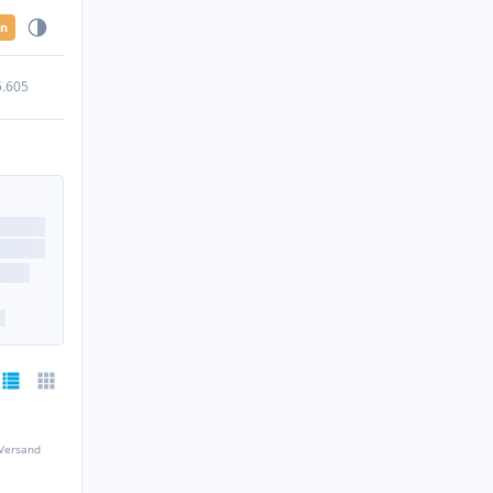
en
5.605
 Versand