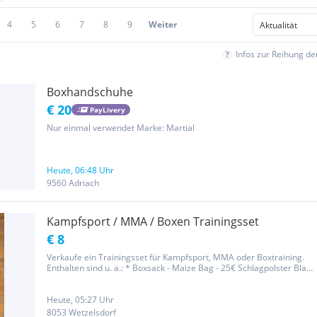
4
5
6
7
8
9
Weiter
Infos zur Reihung d
Boxhandschuhe
€ 20
PayLivery
Nur einmal verwendet Marke: Martial
Heute, 06:48 Uhr
9560 Adriach
Kampfsport / MMA / Boxen Trainingsset
€ 8
Verkaufe ein Trainingsset für Kampfsport, MMA oder Boxtraining.
Enthalten sind u. a.: * Boxsack - Maize Bag - 25€ Schlagpolster Blau
2x (am Foto ist nur eines zu sehen) 15€/Stk. *
Bauchschutz/Brustschutz (2x vorhanden) 20€/Stk. * Kletter Rope
20€ *...
Heute, 05:27 Uhr
8053 Wetzelsdorf