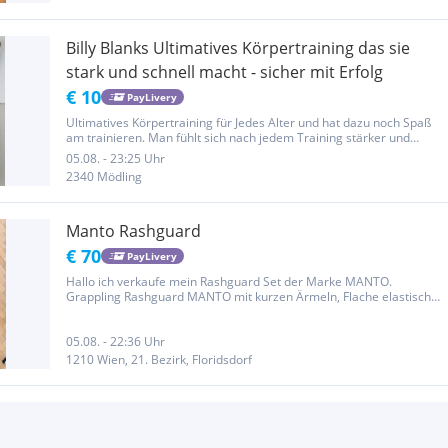
Billy Blanks Ultimatives Körpertraining das sie
stark und schnell macht - sicher mit Erfolg
€ 10
PayLivery
Ultimatives Körpertraining für Jedes Alter und hat dazu noch Spaß
am trainieren. Man fühlt sich nach jedem Training stärker und
beweglicher, schneller und hat volle Power in den Händen und
05.08. - 23:25 Uhr
Füßen. Es fördert die Reaktionsschnelligkeit !!!! zu 2. machts...
2340 Mödling
Manto Rashguard
€ 70
PayLivery
Hallo ich verkaufe mein Rashguard Set der Marke MANTO.
Grappling Rashguard MANTO mit kurzen Ärmeln, Flache elastische
Nähte Ideal für intensives Training Zustand: Sehr gut, nur einmal
getragen Rashguard: S Hose: XL Bei Interesse bitte melden!
05.08. - 22:36 Uhr
1210 Wien, 21. Bezirk, Floridsdorf