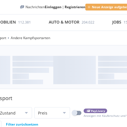
Nachrichten
Einloggen
|
Registrieren
Neue Anzeige aufgeb
OBILIEN
AUTO & MOTOR
JOBS
112.381
204.022
1
port
Andere Kampfsportarten
sport
PayLivery
Zustand
Preis
Anzeigen mit Käuferschutz und
Filter zurücksetzen