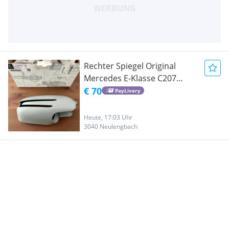
Rechter Spiegel Original
Mercedes E-Klasse C207
W207
€ 70
PayLivery
Heute, 17:03 Uhr
3040 Neulengbach