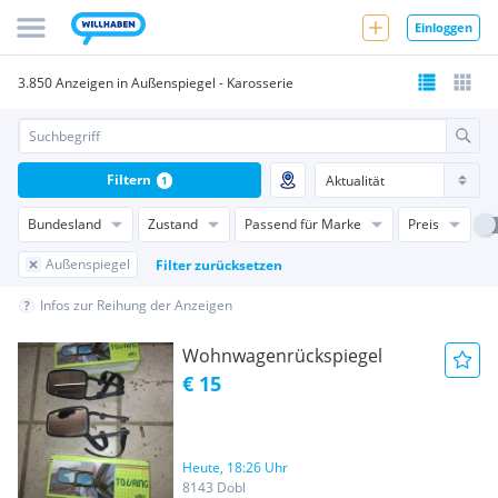
Einloggen
3.850 Anzeigen in Außenspiegel - Karosserie
Filtern
1
Bundesland
Zustand
Passend für Marke
Preis
Außenspiegel
Filter zurücksetzen
Infos zur Reihung der Anzeigen
Wohnwagenrückspiegel
€ 15
Heute, 18:26 Uhr
8143 Dobl