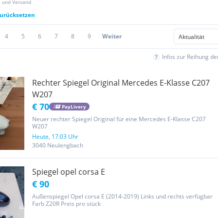
z und Versand
zurücksetzen
4
5
6
7
8
9
Weiter
Infos zur Reihung d
Rechter Spiegel Original Mercedes E-Klasse C207
W207
€ 70
PayLivery
Neuer rechter Spiegel Original für eine Mercedes E-Klasse C207
W207
Heute, 17:03 Uhr
3040 Neulengbach
Spiegel opel corsa E
€ 90
Außenspiegel Opel corsa E (2014-2019) Links und rechts verfügbar
Farb Z20R Preis pro stück