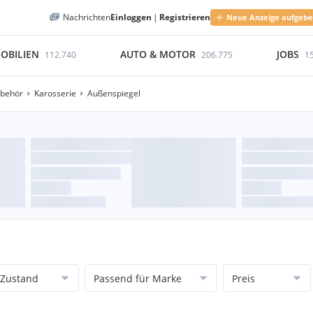
Nachrichten
Einloggen
|
Registrieren
Neue Anzeige aufgeb
OBILIEN
AUTO & MOTOR
JOBS
112.740
206.775
1
ubehör
Karosserie
Außenspiegel
Zustand
Passend für Marke
Preis