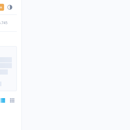
en
5.745