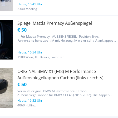
Heute, 16:41 Uhr
2340 Mödling
Spiegel Mazda Premacy Außenspiegel
€ 50
Für Mazda Premacy : AUSSENSPIEGEL : Position: links,
Fahrerseite beheizbar: JA mit Heizung: JA elektrisch : JA anklappbar:
JA Ab Baujahr: 07/99-- Funktioniert 100% !!! VIELE ANDERE TEILE
NOCH VORHANDEN !!
Heute, 16:34 Uhr
1100 Wien, 10. Bezirk, Favoriten
ORIGINAL BMW X1 (F48) M Performance
Außenspiegelkappen Carbon (links+ rechts)
€ 50
Verkaufe original BMW M Performance Carbon
Außenspiegelkappen für BMW X1 F48 (2015-2022). Die Kappen
weisen geringe Gebrauchsspuren auf. Bei der linken Kappe ist ein
Heute, 16:32 Uhr
Haken abgebrochen (siehe Foto), sie sitzt aber trotzdem
4060 Rufling
bombenfest. Für weitere Fragen...